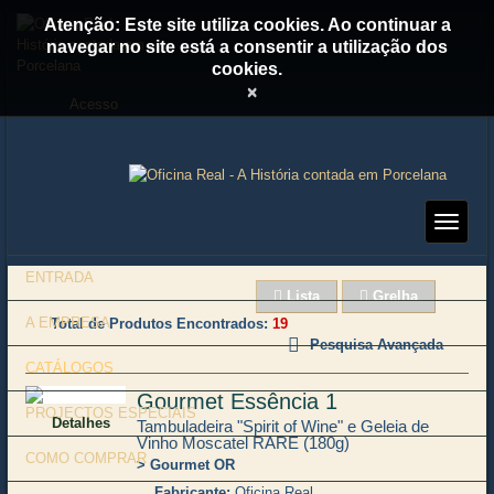
Atenção: Este site utiliza cookies. Ao continuar a
navegar no site está a consentir a utilização dos
cookies.
×
Acesso
ENTRADA
Lista
Grelha
A EMPRESA
Total de Produtos Encontrados
19
Pesquisa Avançada
CATÁLOGOS
Gourmet Essência 1
PROJECTOS ESPECIAIS
Detalhes
Tambuladeira "Spirit of Wine" e Geleia de
Vinho Moscatel RARE (180g)
COMO COMPRAR
Gourmet OR
Fabricante
Oficina Real