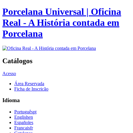
Porcelana Universal | Oficina
Real - A História contada em
Porcelana
Catálogos
Acesso
Área Reservada
Ficha de Inscrição
Idioma
Português
pt
English
en
Español
es
Français
fr