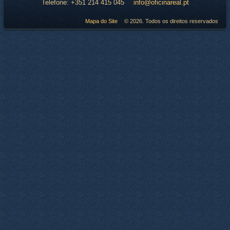
Telefone:
+351 214 415 045
info@oficinareal.pt
Mapa do Site
© 2026. Todos os direitos reservados