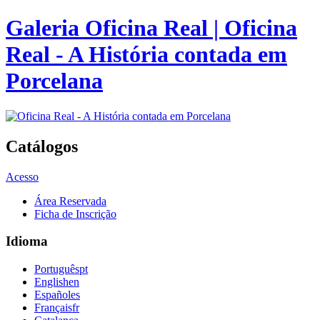
Galeria Oficina Real | Oficina
Real - A História contada em
Porcelana
Catálogos
Acesso
Área Reservada
Ficha de Inscrição
Idioma
Português
pt
English
en
Español
es
Français
fr