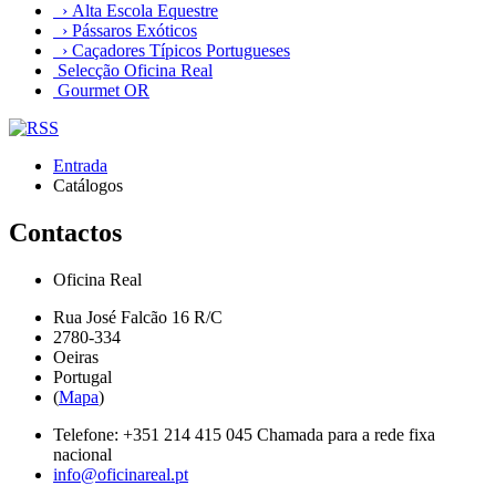
› Alta Escola Equestre
› Pássaros Exóticos
› Caçadores Típicos Portugueses
Selecção Oficina Real
Gourmet OR
Entrada
Catálogos
Contactos
Oficina Real
Rua José Falcão 16 R/C
2780-334
Oeiras
Portugal
(
Mapa
)
Telefone:
+351 214 415 045
Chamada para a rede fixa
nacional
info@oficinareal.pt