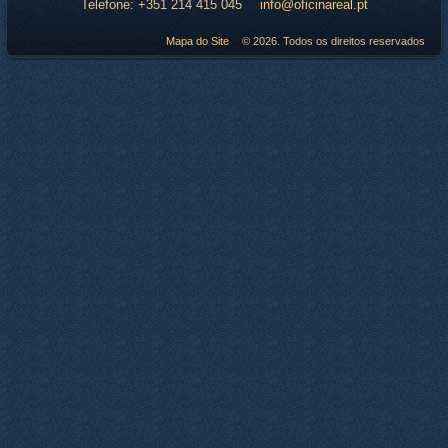
Telefone:
+351 214 415 045
info@oficinareal.pt
Mapa do Site
© 2026. Todos os direitos reservados