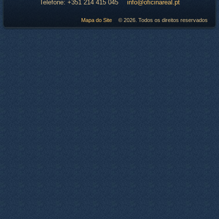
Telefone:
+351 214 415 045
info@oficinareal.pt
Mapa do Site
© 2026. Todos os direitos reservados