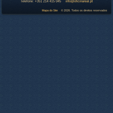
Telefone:
+351 214 415 045
info@oficinareal.pt
Mapa do Site
© 2026. Todos os direitos reservados