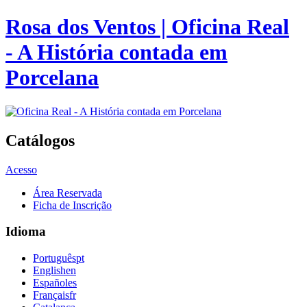
Rosa dos Ventos | Oficina Real
- A História contada em
Porcelana
Catálogos
Acesso
Área Reservada
Ficha de Inscrição
Idioma
Português
pt
English
en
Español
es
Français
fr