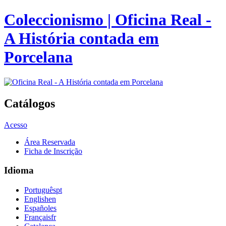
Coleccionismo | Oficina Real -
A História contada em
Porcelana
Catálogos
Acesso
Área Reservada
Ficha de Inscrição
Idioma
Português
pt
English
en
Español
es
Français
fr