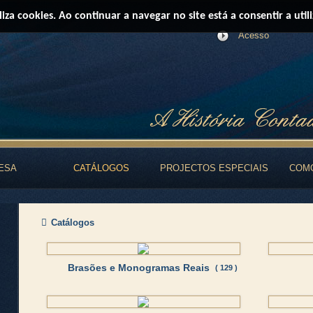
iliza cookies. Ao continuar a navegar no site está a consentir a util
Acesso
ESA
CATÁLOGOS
PROJECTOS ESPECIAIS
COM
Catálogos
Brasões e Monogramas Reais
( 129 )