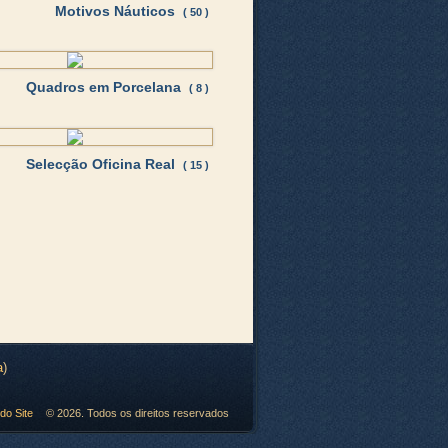
Motivos Náuticos
( 50 )
Quadros em Porcelana
( 8 )
Selecção Oficina Real
( 15 )
a
)
do Site
© 2026. Todos os direitos reservados