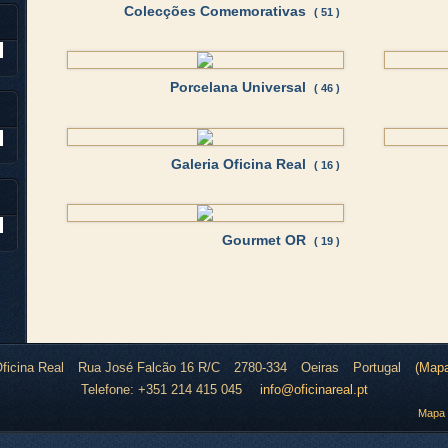
Colecções Comemorativas
( 51 )
Porcelana Universal
( 46 )
Galeria Oficina Real
( 16 )
Gourmet OR
( 19 )
ficina Real
Rua José Falcão 16 R/C
2780-334
Oeiras
Portugal
(
Map
Telefone:
+351 214 415 045
info@oficinareal.pt
Mapa 