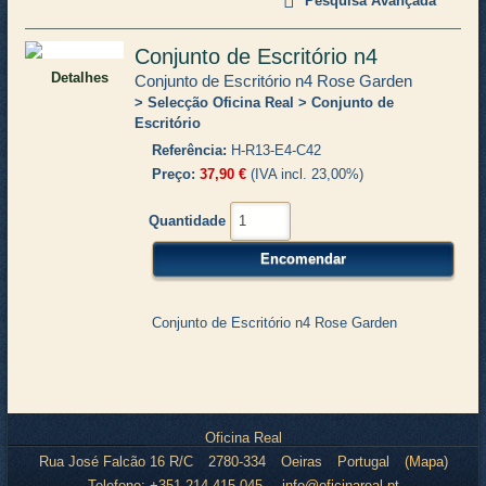
Pesquisa Avançada
Conjunto de Escritório n4
Detalhes
Conjunto de Escritório n4 Rose Garden
Selecção Oficina Real
Conjunto de
Escritório
Referência
H-R13-E4-C42
Preço
37,90 €
(IVA incl. 23,00%)
Quantidade
Conjunto de Escritório n4 Rose Garden
Oficina Real
Rua José Falcão 16 R/C
2780-334
Oeiras
Portugal
(
Mapa
)
Telefone:
+351 214 415 045
info@oficinareal.pt