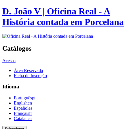
D. João V | Oficina Real - A
História contada em Porcelana
Catálogos
Acesso
Área Reservada
Ficha de Inscrição
Idioma
Português
pt
English
en
Español
es
Français
fr
Catalan
ca