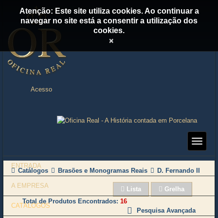
Atenção: Este site utiliza cookies. Ao continuar a
navegar no site está a consentir a utilização dos
cookies.
×
Acesso
ENTRADA
Catálogos
Brasões e Monogramas Reais
D. Fernando II
A EMPRESA
Lista
Grelha
Total de Produtos Encontrados
16
CATÁLOGOS
Pesquisa Avançada