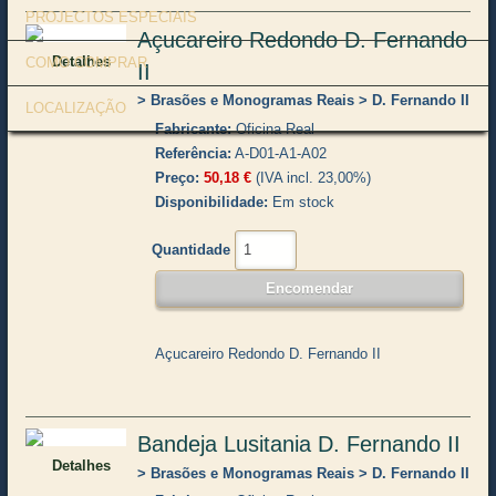
PROJECTOS ESPECIAIS
Açucareiro Redondo D. Fernando
Detalhes
COMO COMPRAR
II
Brasões e Monogramas Reais
D. Fernando II
LOCALIZAÇÃO
Fabricante
Oficina Real
Referência
A-D01-A1-A02
Preço
50,18 €
(IVA incl. 23,00%)
Disponibilidade
Em stock
Quantidade
Açucareiro Redondo D. Fernando II
Bandeja Lusitania D. Fernando II
Detalhes
Brasões e Monogramas Reais
D. Fernando II