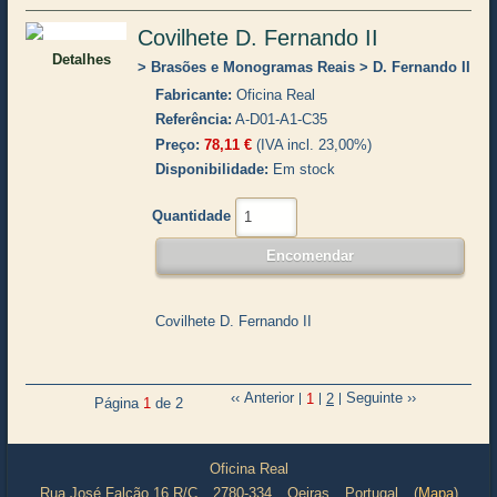
Covilhete D. Fernando II
Detalhes
Brasões e Monogramas Reais
D. Fernando II
Fabricante
Oficina Real
Referência
A-D01-A1-C35
Preço
78,11 €
(IVA incl. 23,00%)
Disponibilidade
Em stock
Quantidade
Covilhete D. Fernando II
Anterior
Seguinte
1
2
Página
1
de 2
Oficina Real
Rua José Falcão 16 R/C
2780-334
Oeiras
Portugal
(
Mapa
)