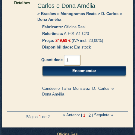
Detalhes
Carlos e Dona Amélia
Brasões e Monogramas Reais
D. Carlos e
Dona Amélia
Fabricante
Oficina Real
Referência
A-E01-A1-C20
Preço
249,69 €
(IVA incl. 23,00%)
Disponibilidade
Em stock
Quantidade
Candeeiro Talha Monsaraz D. Carlos e
Dona Amélia
Anterior
Seguinte
1
2
Página
1
de 2
Oficina Real