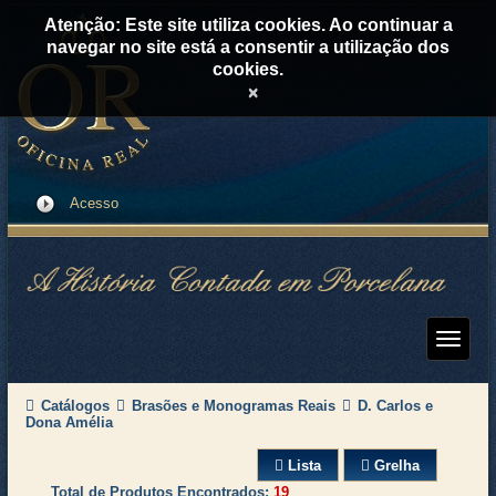
Atenção: Este site utiliza cookies. Ao continuar a
navegar no site está a consentir a utilização dos
cookies.
×
Acesso
Catálogos
Brasões e Monogramas Reais
D. Carlos e
Dona Amélia
Lista
Grelha
Total de Produtos Encontrados
19